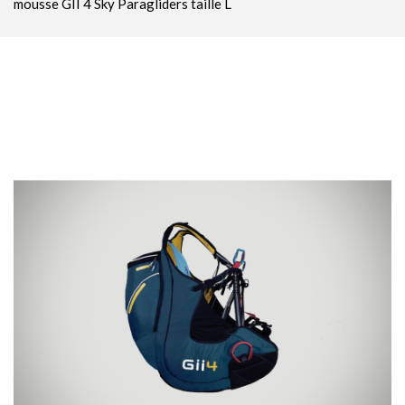
mousse GII 4 Sky Paragliders taille L
Parachutes Secours
Packs
Casques
Accessoires
Varios GPS
DÉMOS
OCCASIONS Parc École
PROMOTIONS