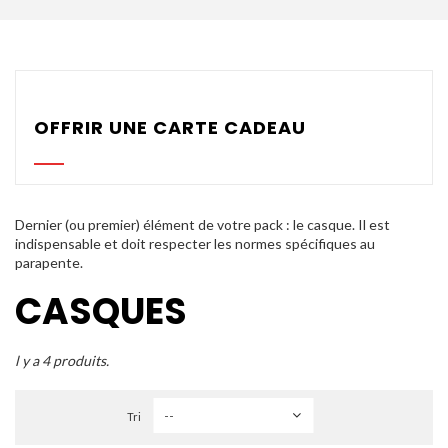
Parachutes Secours
Packs
Casques
OFFRIR UNE CARTE CADEAU
Accessoires
Varios GPS
DÉMOS
Dernier (ou premier) élément de votre pack : le casque. Il est
indispensable et doit respecter les normes spécifiques au
parapente.
OCCASIONS Parc École
CASQUES
PROMOTIONS
l y a 4 produits.
Tri