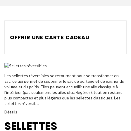
Parachutes Secours
Packs
Casques
OFFRIR UNE CARTE CADEAU
Accessoires
Varios GPS
DÉMOS
Les sellettes réversibles se retournent pour se transformer en
OCCASIONS Parc École
sac, ce qui permet de supprimer le sac de portage et de gagner du
volume et du poids. Elles peuvent accueillir une aile classique à
PROMOTIONS
l'intérieur (pas seulement les ailes ultra-légères), tout en restant
plus compactes et plus légères que les sellettes classiques. Les
sellettes réversib...
Détails
SELLETTES