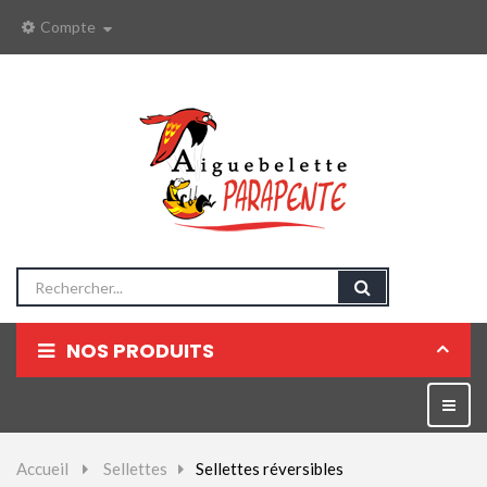
Compte
NOS PRODUITS
Parapentes
Bascul
la
Sellettes
naviga
Accueil
>
Sellettes
>
Sellettes réversibles