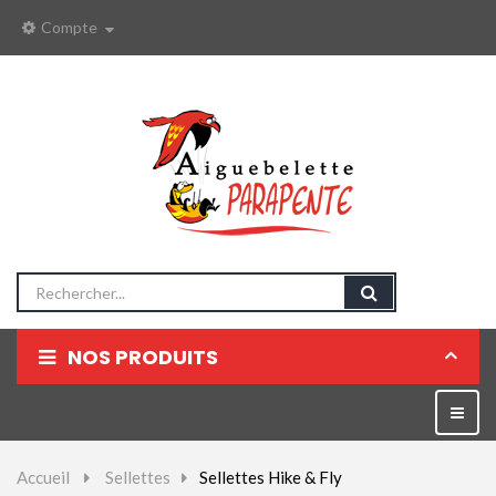
Compte
NOS PRODUITS
Parapentes
Bascul
la
Sellettes
naviga
Accueil
>
Sellettes
>
Sellettes Hike & Fly