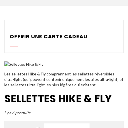
Parachutes Secours
Packs
Casques
OFFRIR UNE CARTE CADEAU
Accessoires
Varios GPS
DÉMOS
Les sellettes Hike & Fly comprennent les sellettes réversibles
OCCASIONS Parc École
ultra-light (qui peuvent contenir uniquement les ailes ultra-light) et
les sellettes ultra-light les plus légères qui existent.
PROMOTIONS
SELLETTES HIKE & FLY
l y a 6 produits.