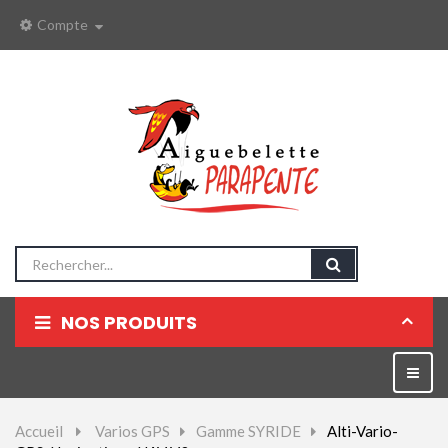
Compte
NOS PRODUITS
Parapentes
Bascul
la
Sellettes
naviga
Accueil
>
Varios GPS
>
Gamme SYRIDE
>
Alti-Vario-