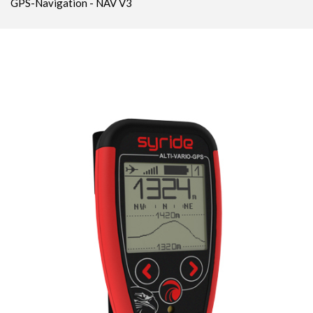
GPS-Navigation - NAV V3
Parachutes Secours
Packs
Casques
Accessoires
Varios GPS
DÉMOS
OCCASIONS Parc École
PROMOTIONS