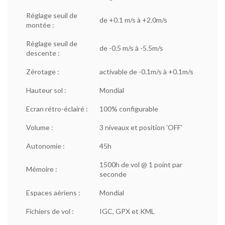
Réglage seuil de
de +0.1 m/s à +2.0m/s
montée :
Réglage seuil de
de -0.5 m/s à -5.5m/s
descente :
Zérotage :
activable de -0.1m/s à +0.1m/s
Hauteur sol :
Mondial
Ecran rétro-éclairé :
100% configurable
Volume :
3 niveaux et position 'OFF'
Autonomie :
45h
1500h de vol @ 1 point par
Mémoire :
seconde
Espaces aériens :
Mondial
Fichiers de vol :
IGC, GPX et KML