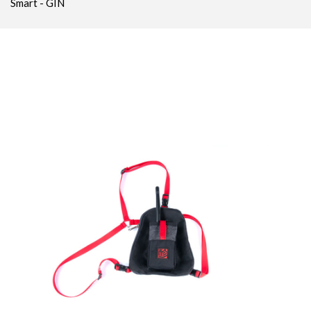
Smart - GIN
Parachutes Secours
Packs
Casques
Accessoires
Varios GPS
DÉMOS
OCCASIONS Parc École
PROMOTIONS