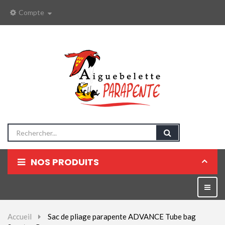
Compte
NOS PRODUITS
Parapentes
Bascul
la
Sellettes
naviga
Accueil
>
Sac de pliage parapente ADVANCE Tube bag