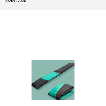
Spectra Green
Parachutes Secours
Packs
Casques
Accessoires
Varios GPS
DÉMOS
OCCASIONS Parc École
PROMOTIONS