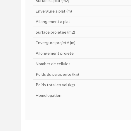
Surface a plat (m
2
)
Envergure a plat (m)
Allongement a plat
Surface projetée (m
2
)
Envergure projeté (m)
Allongement projeté
Nomber de cellules
Poids du parapente (kg)
Poids total en vol (kg)
Homologation