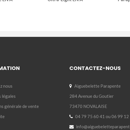
MATION
CONTACTEZ-NOUS
z nous
Aiguebelette Parapente
 légales
284 Avenue du Goutier
ns générale de vente
73470 NOVALAISE
ite
04 79 75 60 41 ou 06 99 12
info@aiguebeletteparapent