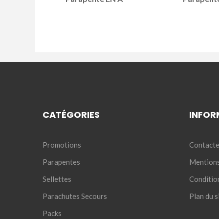
CATÉGORIES
INFOR
Promotions
Contacte
Parapentes
Mentions
Sellettes
Conditio
Parachutes Secours
Plan du s
Packs