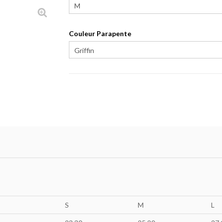
Couleur Parapente
S
M
L