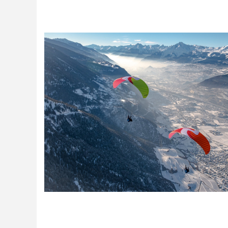
Casques
Accessoires
Varios GPS
DÉMOS
OCCASIONS Parc École
PROMOTIONS