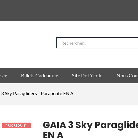
es
Billets Cadeaux
Site De L'école
Nous Con
3 Sky Paragliders - Parapente EN A
GAIA 3 Sky Paraglid
PRIX RÉDUIT !
EN A