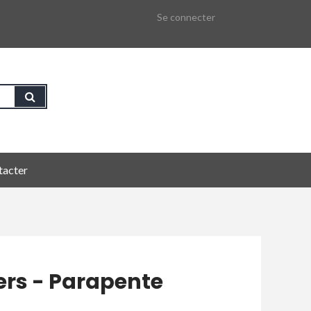
Se connecter
tacter
ers - Parapente