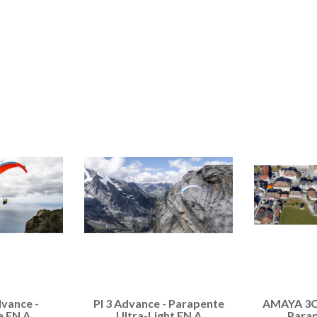
vance -
PI 3 Advance - Parapente
AMAYA 3C 
e EN A
Ultra-Light EN A
Parap