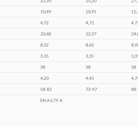
23,30
25,20
27,
10,49
10,91
11,
4,72
4,72
4,7
20,68
22,37
24,
8,32
8,65
8,9
3,35
3,35
3,3
38
38
38
4,20
4,45
4,7
58-82
73-97
88
EN A/LTF A