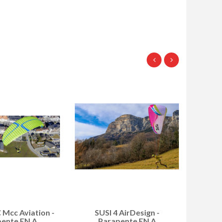
Mcc Aviation -
SUSI 4 AirDesign -
ente EN A
Parapente EN A