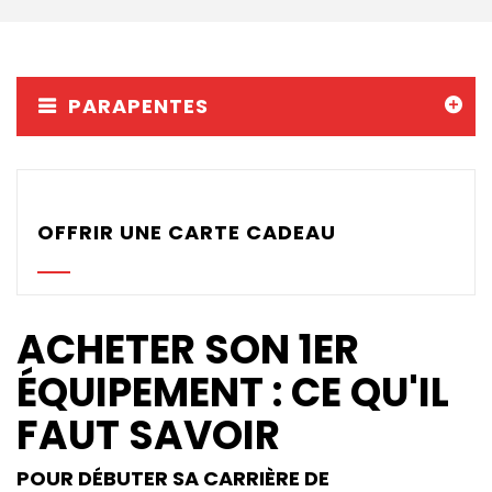
Parachutes Secours
Packs
Casques
PARAPENTES
Accessoires
Varios GPS
OFFRIR UNE CARTE CADEAU
DÉMOS
OCCASIONS Parc École
ACHETER SON 1ER
PROMOTIONS
ÉQUIPEMENT : CE QU'IL
FAUT SAVOIR
POUR DÉBUTER SA CARRIÈRE DE