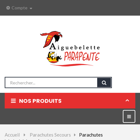
Compte
NOS PRODUITS
Parapentes
Bascul
la
Sellettes
naviga
Accueil
>
Parachutes Secours
>
Parachutes