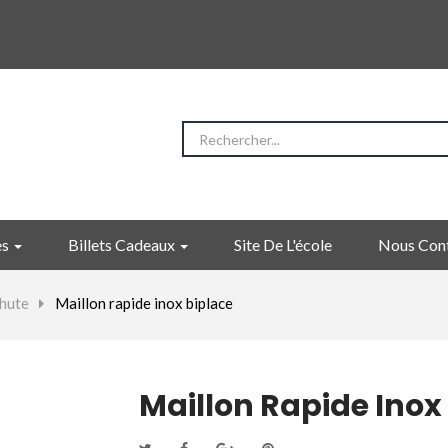
es
Billets Cadeaux
Site De L'école
Nous Con
chute
>
Maillon rapide inox biplace
Maillon Rapide Inox