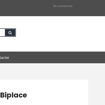
Se connecter
tacter
 Biplace