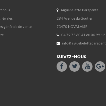
z nous
Aiguebelette Parapente
 légales
284 Avenue du Goutier
ns générale de vente
73470 NOVALAISE
ite
04 79 75 60 41 ou 06 99 12
info@aiguebeletteparapent
SUIVEZ-NOUS