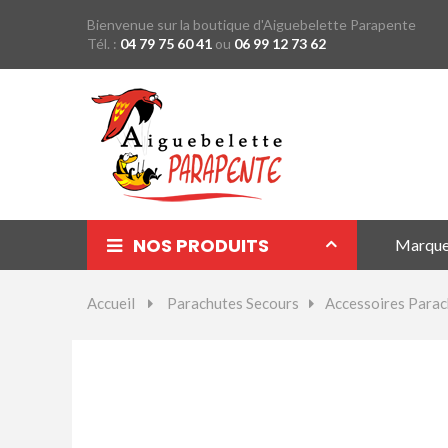
Bienvenue sur la boutique d'Aiguebelette Parapente
Tél. :
04 79 75 60 41
ou
06 99 12 73 62
NOS PRODUITS
Marqu
Parapentes
Accueil
>
Parachutes Secours
>
Accessoires Para
Sellettes
Parachutes Secours
Packs