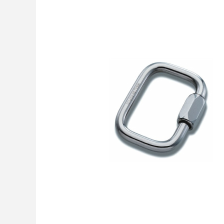
Casques
Accessoires
Varios GPS
DÉMOS
OCCASIONS Parc École
PROMOTIONS