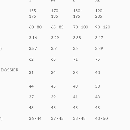
155 -
170 -
180 -
190 -
175
185
195
205
60 - 80
65 - 85
70 - 100
90 - 120
3.16
3.29
3.38
3.47
)
3.57
3.7
3.8
3.89
62
65
71
75
U DOSSIER
31
34
38
40
44
45
48
50
37
39
41
43
43
45
45
48
M)
36 - 44
37 - 45
38 - 48
40 - 50