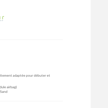
faitement adaptée pour débuter et
dule airbag)
t Sand