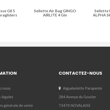
sse GII 5
Sellette Air Bag GINGO
Sellette
ragliders
AIRLITE 4 Gin
ALPHA Sk
MATION
CONTACTEZ-NOUS
z nous
Aiguebelette Parapente
 légales
284 Avenue du Goutier
ns générale de vente
73470 NOVALAISE