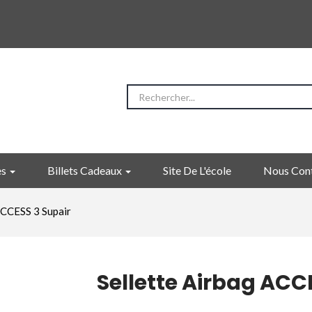
es
Billets Cadeaux
Site De L'école
Nous Con
ACCESS 3 Supair
Sellette Airbag ACC