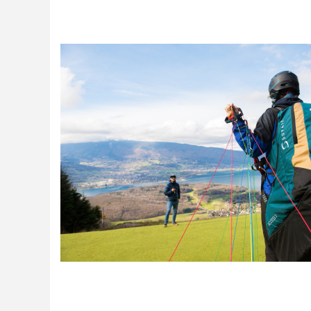
Casques
Accessoires
Varios GPS
DÉMOS
OCCASIONS Parc École
PROMOTIONS