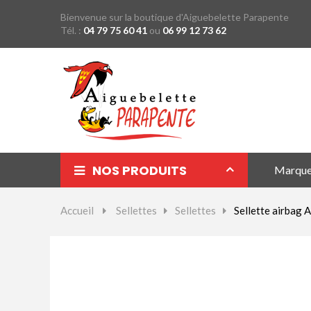
Bienvenue sur la boutique d'Aiguebelette Parapente
Tél. :
04 79 75 60 41
ou
06 99 12 73 62
NOS PRODUITS
Marqu
Parapentes
Accueil
>
Sellettes
>
Sellettes
>
Sellette airbag 
Sellettes
Parachutes Secours
Packs