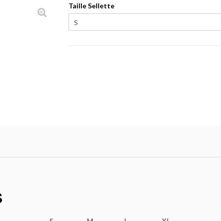
Taille Sellette
S
S
M
L
XL