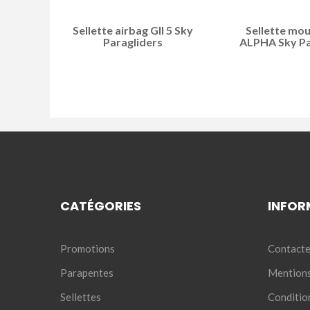
Sellette airbag GII 5 Sky
Sellette mou
Paragliders
ALPHA Sky Pa
CATÉGORIES
INFOR
Promotions
Contacte
Parapentes
Mentions
Sellettes
Conditio