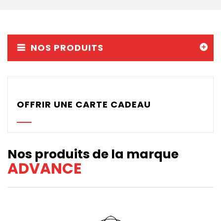
Parachutes Secours
Packs
Casques
NOS PRODUITS
Accessoires
Varios GPS
OFFRIR UNE CARTE CADEAU
DÉMOS
OCCASIONS Parc École
Nos produits de la marque
PROMOTIONS
ADVANCE