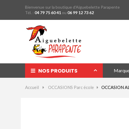
Bienvenue sur la boutique d'Aiguebelette Parapente
Tél. :
04 79 75 60 41
ou
06 99 12 73 62
NOS PRODUITS
Marqu
Parapentes
Accueil
>
OCCASIONS Parc école
>
OCCASION ALPH
Sellettes
Parachutes Secours
Packs