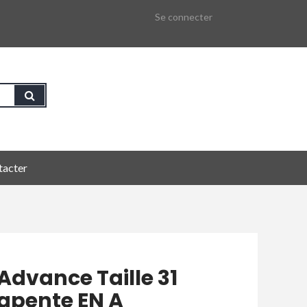
Se connecter
tacter
dvance Taille 31
rapente EN A