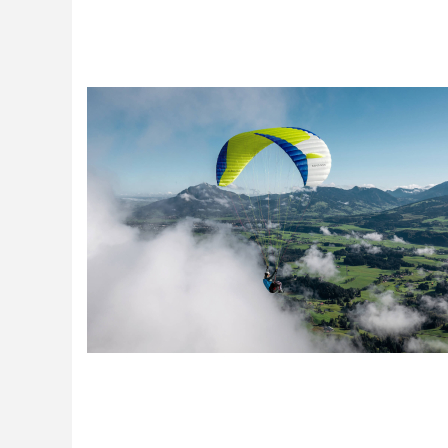
Casques
Accessoires
Varios GPS
DÉMOS
OCCASIONS Parc École
PROMOTIONS