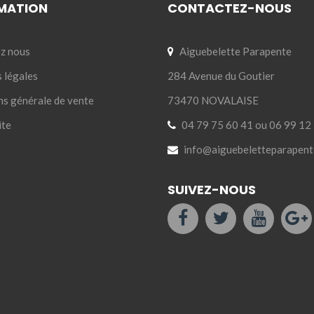
MATION
CONTACTEZ-NOUS
z nous
Aiguebelette Parapente
 légales
284 Avenue du Goutier
ns générale de vente
73470 NOVALAISE
ite
04 79 75 60 41 ou 06 99 12
info@aiguebeletteparapent
SUIVEZ-NOUS