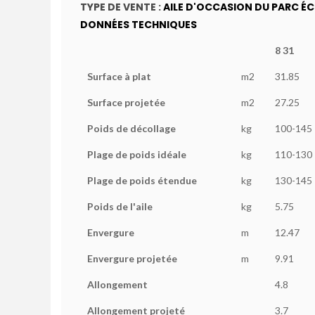
TYPE DE VENTE :
AILE D'OCCASION DU PARC É
DONNÉES TECHNIQUES
8 31
Surface à plat
m2
31.85
Surface projetée
m2
27.25
Poids de décollage
kg
100-145
Plage de poids idéale
kg
110-130
Plage de poids étendue
kg
130-145
Poids de l'aile
kg
5.75
Envergure
m
12.47
Envergure projetée
m
9.91
Allongement
4.8
Allongement projeté
3.7