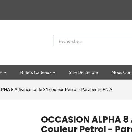
es
Billets Cadeaux
Site De L'école
Nous Con
A 8 Advance taille 31 couleur Petrol - Parapente EN A
OCCASION ALPHA 8 A
Couleur Petrol - Pa