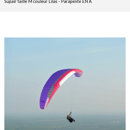
Supair taille M couleur Lilas - Parapente EN A
Parachutes Secours
Packs
Casques
Accessoires
Varios GPS
DÉMOS
OCCASIONS Parc École
PROMOTIONS