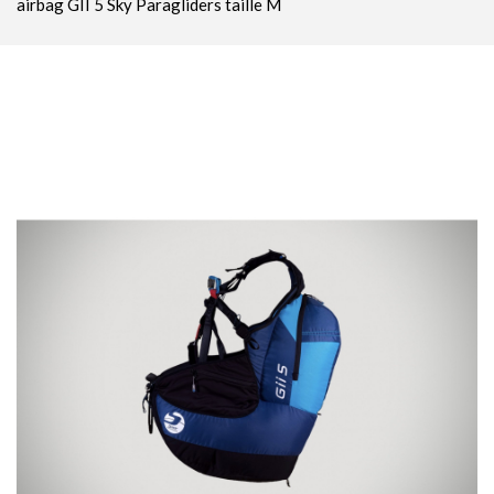
airbag GII 5 Sky Paragliders taille M
Parachutes Secours
Packs
Casques
Accessoires
Varios GPS
DÉMOS
OCCASIONS Parc École
PROMOTIONS