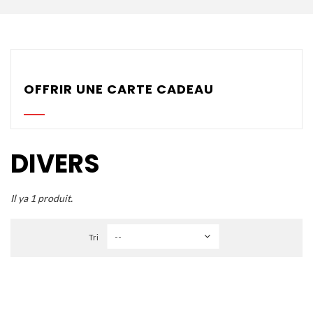
Parachutes Secours
Packs
Casques
OFFRIR UNE CARTE CADEAU
Accessoires
Varios GPS
DIVERS
DÉMOS
OCCASIONS Parc École
Il ya 1 produit.
PROMOTIONS
Tri