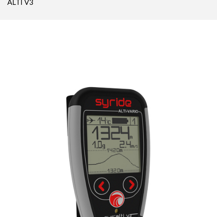
ALTI V3
Parachutes Secours
Packs
Casques
Accessoires
Varios GPS
DÉMOS
OCCASIONS Parc École
PROMOTIONS