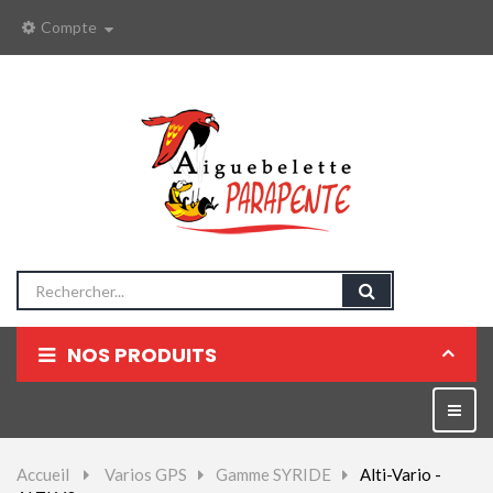
Compte
NOS PRODUITS
Parapentes
Bascul
la
Sellettes
naviga
Accueil
>
Varios GPS
>
Gamme SYRIDE
>
Alti-Vario -