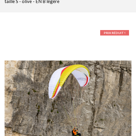
taille S - olive - EN B légère
Parachutes Secours
Packs
Casques
PRIX RÉDUIT !
Accessoires
Varios GPS
DÉMOS
OCCASIONS Parc École
PROMOTIONS