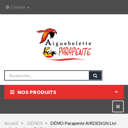
Compte
NOS PRODUITS
Parapentes
Bascul
la
Sellettes
naviga
Accueil
>
DÉMOS
>
DÉMO Parapente AIRDESIGN Livi