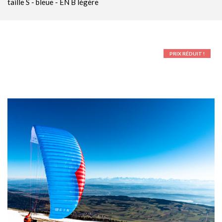
taille S - bleue - EN B légère
Parachutes Secours
Packs
Casques
PRIX RÉDUIT !
Accessoires
Varios GPS
DÉMOS
OCCASIONS Parc École
PROMOTIONS