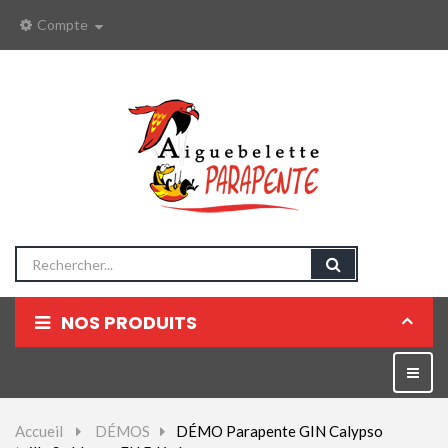
Compte
NOS PRODUITS
Parapentes
Bascul
la
Sellettes
naviga
Accueil
>
DÉMOS
>
DÉMO Parapente GIN Calypso